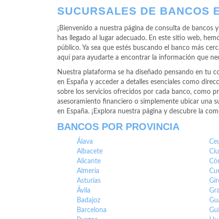
SUCURSALES DE BANCOS 
¡Bienvenido a nuestra página de consulta de bancos y 
has llegado al lugar adecuado. En este sitio web, hem
público. Ya sea que estés buscando el banco más cerca
aquí para ayudarte a encontrar la información que nec
Nuestra plataforma se ha diseñado pensando en tu com
en España y acceder a detalles esenciales como direc
sobre los servicios ofrecidos por cada banco, como pr
asesoramiento financiero o simplemente ubicar una suc
en España. ¡Explora nuestra página y descubre la como
BANCOS POR PROVINCIA
Álava
Ce
Albacete
Ciu
Alicante
Có
Almería
Cu
Asturias
Gi
Ávila
Gr
Badajoz
Gua
Barcelona
Gu