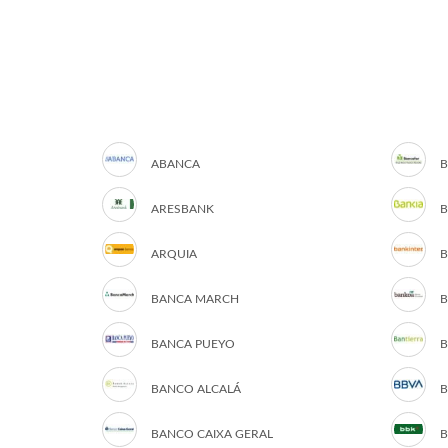
ABANCA
B
ARESBANK
B
ARQUIA
B
BANCA MARCH
B
BANCA PUEYO
B
BANCO ALCALÁ
B
BANCO CAIXA GERAL
B