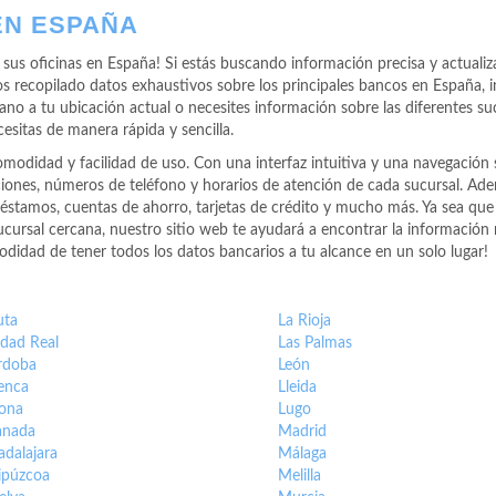
EN ESPAÑA
sus oficinas en España! Si estás buscando información precisa y actualiza
os recopilado datos exhaustivos sobre los principales bancos en España, 
no a tu ubicación actual o necesites información sobre las diferentes su
esitas de manera rápida y sencilla.
odidad y facilidad de uso. Con una interfaz intuitiva y una navegación 
ciones, números de teléfono y horarios de atención de cada sucursal. A
éstamos, cuentas de ahorro, tarjetas de crédito y mucho más. Ya sea que 
ursal cercana, nuestro sitio web te ayudará a encontrar la información n
didad de tener todos los datos bancarios a tu alcance en un solo lugar!
uta
La Rioja
dad Real
Las Palmas
rdoba
León
enca
Lleida
rona
Lugo
anada
Madrid
dalajara
Málaga
ipúzcoa
Melilla