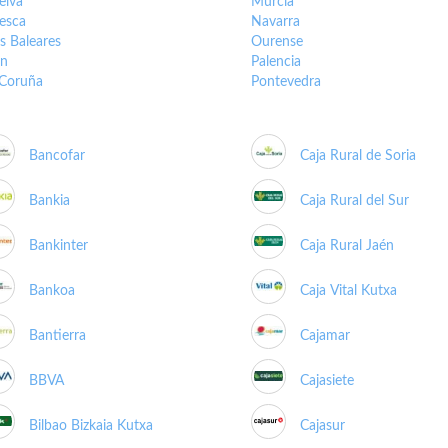
elva
Murcia
esca
Navarra
as Baleares
Ourense
én
Palencia
 Coruña
Pontevedra
Bancofar
Caja Rural de Soria
Bankia
Caja Rural del Sur
Bankinter
Caja Rural Jaén
Bankoa
Caja Vital Kutxa
Bantierra
Cajamar
BBVA
Cajasiete
Bilbao Bizkaia Kutxa
Cajasur