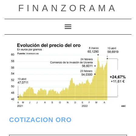
Saltar
FINANZORAMA
al
contenido
Cambiar modo de navegación
COTIZACION ORO