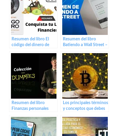
Resumen del libro El
Resumen del libro
código del dinero de
Batiendo a Wall Street –
Raimon Samso
Peter Lynch
Resumen del libro
Los principales términos
Finanzas personales
y conceptos que debes
para DUMMIES de
conocer en el mundo de
Vicente Hernández
las criptomonedas