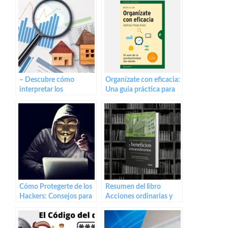
– Descubre cómo
Organízate con eficacia:
interpretar los
Una guía práctica para
indicadores económicos
alcanzar la
y maximizar tus
productividad total
inversiones
Cómo Protegerte de los
Resumen del libro
Hackers: Consejos para
Acciones ordinarias y
Garantizar tu Seguridad
beneficios
financiera en Línea
extraordinarios – Philip
Fisher