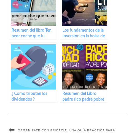
Resumen del libro Ten
Los fundamentos de la
peor coche que tu
inversión en la bolsa de
vecino de Luis Pita
valores: Guía completa
para principiantes
¿ Como tributan los
Resumen del Libro
dividendos ?
padre rico padre pobre
de Robert T. Kiyosaki
ORGANÍZATE CON EFICACIA: UNA GUÍA PRÁCTICA PARA