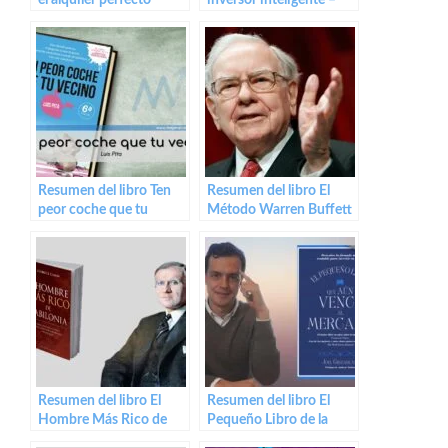
el alquiler perfecto
inversor inteligente –
Benjamin Graham
Resumen del libro Ten
Resumen del libro El
peor coche que tu
Método Warren Buffett
vecino de Luis Pita
de Robert G. Hagstrom
Resumen del libro El
Resumen del libro El
Hombre Más Rico de
Pequeño Libro de la
Babilonia de George S.
Inversión en Bolsa de