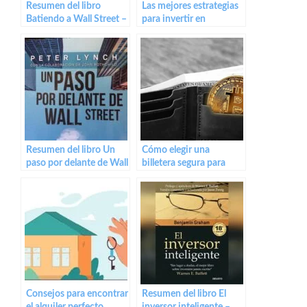
Resumen del libro
Las mejores estrategias
Batiendo a Wall Street –
para invertir en
Peter Lynch
criptomonedas de
manera segura y
rentable
Resumen del libro Un
Cómo elegir una
paso por delante de Wall
billetera segura para
Street – Peter Lynch
almacenar tus
criptomonedas
Consejos para encontrar
Resumen del libro El