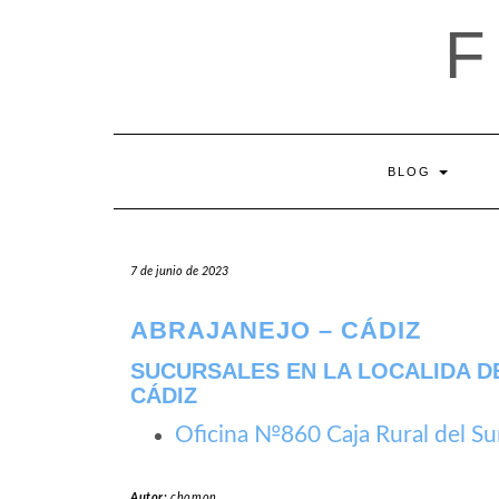
Saltar
al
contenido
BLOG
7 de junio de 2023
ABRAJANEJO – CÁDIZ
SUCURSALES EN LA LOCALIDA D
CÁDIZ
Oficina №860 Caja Rural del Su
Autor:
chomon