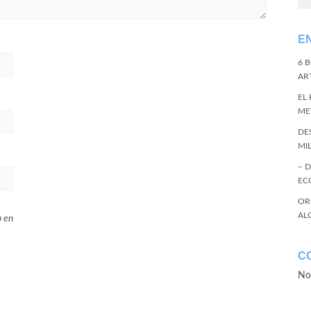
E
6 
ART
EL
ME
DE
MI
– 
EC
OR
AL
b en
C
No