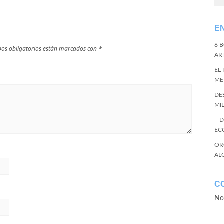
E
6 
os obligatorios están marcados con
*
ART
EL
ME
DE
MI
– 
EC
OR
AL
C
No