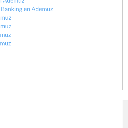
en Ademuz
e Banking en Ademuz
emuz
emuz
emuz
emuz