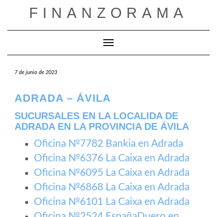
Saltar
FINANZORAMA
al
contenido
Cambiar modo de navegación
7 de junio de 2023
ADRADA – ÁVILA
SUCURSALES EN LA LOCALIDA DE
ADRADA EN LA PROVINCIA DE ÁVILA
Oficina №7782 Bankia en Adrada
Oficina №6376 La Caixa en Adrada
Oficina №6095 La Caixa en Adrada
Oficina №6868 La Caixa en Adrada
Oficina №6101 La Caixa en Adrada
Oficina №2524 EspañaDuero en