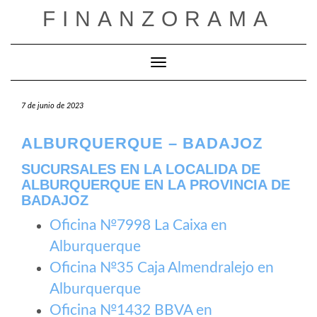
Saltar
FINANZORAMA
al
contenido
Cambiar modo de navegación
7 de junio de 2023
ALBURQUERQUE – BADAJOZ
SUCURSALES EN LA LOCALIDA DE
ALBURQUERQUE EN LA PROVINCIA DE
BADAJOZ
Oficina №7998 La Caixa en
Alburquerque
Oficina №35 Caja Almendralejo en
Alburquerque
Oficina №1432 BBVA en