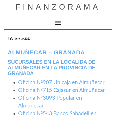
Saltar
FINANZORAMA
al
contenido
Cambiar modo de navegación
7 de junio de 2023
ALMUÑECAR – GRANADA
SUCURSALES EN LA LOCALIDA DE
ALMUÑECAR EN LA PROVINCIA DE
GRANADA
Oficina №907 Unicaja en Almuñecar
Oficina №715 Cajasur en Almuñecar
Oficina №3093 Popular en
Almuñecar
Oficina №543 Banco Sabadell en