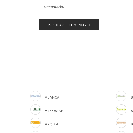
comentario.
ABANCA
B
ARESBANK
B
ARQUIA
B