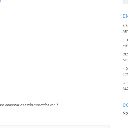
e
E
6 
ART
EL
ME
DE
MI
– 
EC
OR
AL
os obligatorios están marcados con
*
C
No