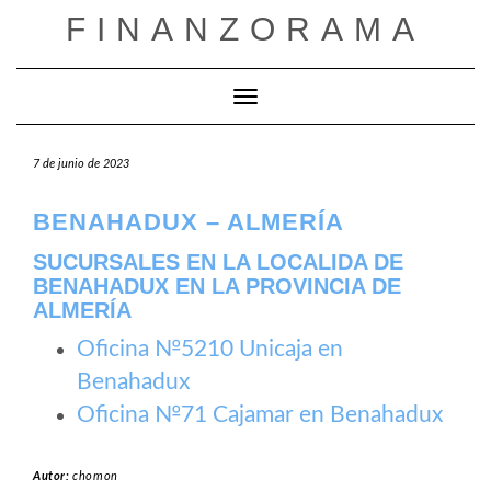
Saltar
FINANZORAMA
al
contenido
Cambiar modo de navegación
7 de junio de 2023
BENAHADUX – ALMERÍA
SUCURSALES EN LA LOCALIDA DE
BENAHADUX EN LA PROVINCIA DE
ALMERÍA
Oficina №5210 Unicaja en
Benahadux
Oficina №71 Cajamar en Benahadux
Autor:
chomon