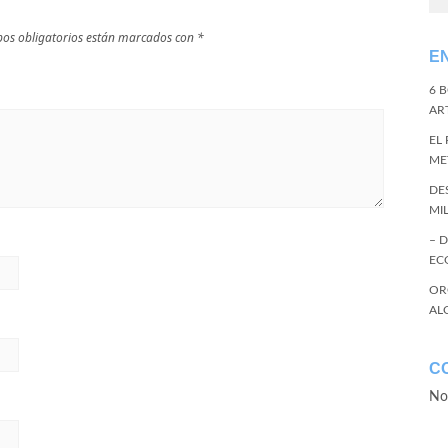
os obligatorios están marcados con
*
E
6 
ART
EL
ME
DE
MI
– 
EC
OR
AL
C
No