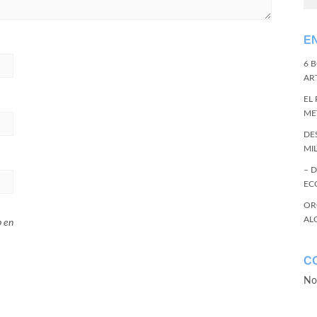
E
6 
ART
EL
ME
DE
MI
– 
EC
OR
AL
b en
C
No