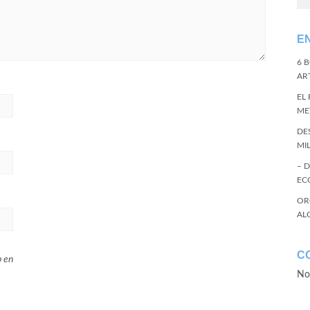
E
6 
ART
EL
ME
DE
MI
– 
EC
OR
AL
C
b en
No