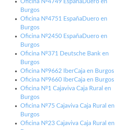
Oficina №4749 EspañaDuero en
Burgos
Oficina №4751 EspañaDuero en
Burgos
Oficina №2450 EspañaDuero en
Burgos
Oficina №371 Deutsche Bank en
Burgos
Oficina №9662 IberCaja en Burgos
Oficina №9660 IberCaja en Burgos
Oficina №1 Cajaviva Caja Rural en
Burgos
Oficina №75 Cajaviva Caja Rural en
Burgos
Oficina №23 Cajaviva Caja Rural en