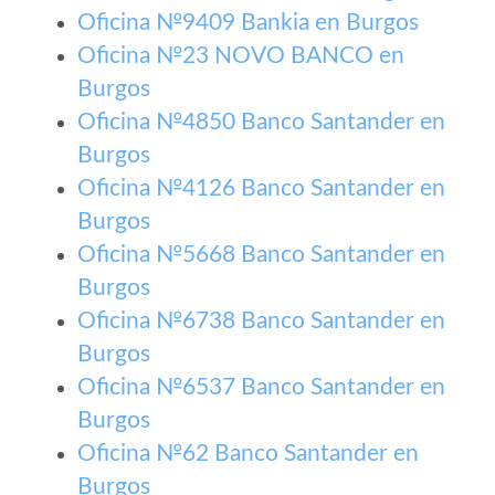
Oficina №9409 Bankia en Burgos
Oficina №23 NOVO BANCO en
Burgos
Oficina №4850 Banco Santander en
Burgos
Oficina №4126 Banco Santander en
Burgos
Oficina №5668 Banco Santander en
Burgos
Oficina №6738 Banco Santander en
Burgos
Oficina №6537 Banco Santander en
Burgos
Oficina №62 Banco Santander en
Burgos