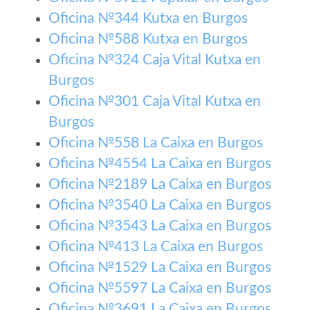
Oficina №344 Kutxa en Burgos
Oficina №588 Kutxa en Burgos
Oficina №324 Caja Vital Kutxa en
Burgos
Oficina №301 Caja Vital Kutxa en
Burgos
Oficina №558 La Caixa en Burgos
Oficina №4554 La Caixa en Burgos
Oficina №2189 La Caixa en Burgos
Oficina №3540 La Caixa en Burgos
Oficina №3543 La Caixa en Burgos
Oficina №413 La Caixa en Burgos
Oficina №1529 La Caixa en Burgos
Oficina №5597 La Caixa en Burgos
Oficina №3691 La Caixa en Burgos