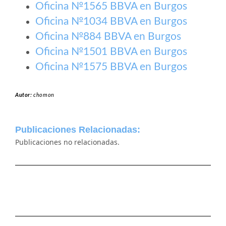
Oficina №1565 BBVA en Burgos
Oficina №1034 BBVA en Burgos
Oficina №884 BBVA en Burgos
Oficina №1501 BBVA en Burgos
Oficina №1575 BBVA en Burgos
Autor:
chomon
Publicaciones Relacionadas:
Publicaciones no relacionadas.