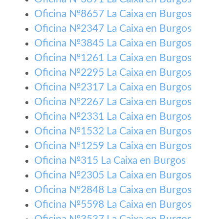
Oficina №8657 La Caixa en Burgos
Oficina №2347 La Caixa en Burgos
Oficina №3845 La Caixa en Burgos
Oficina №1261 La Caixa en Burgos
Oficina №2295 La Caixa en Burgos
Oficina №2317 La Caixa en Burgos
Oficina №2267 La Caixa en Burgos
Oficina №2331 La Caixa en Burgos
Oficina №1532 La Caixa en Burgos
Oficina №1259 La Caixa en Burgos
Oficina №315 La Caixa en Burgos
Oficina №2305 La Caixa en Burgos
Oficina №2848 La Caixa en Burgos
Oficina №5598 La Caixa en Burgos