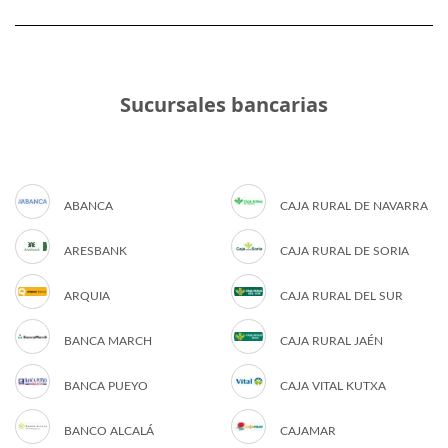
Sucursales bancarias
ABANCA
CAJA RURAL DE NAVARRA
ARESBANK
CAJA RURAL DE SORIA
ARQUIA
CAJA RURAL DEL SUR
BANCA MARCH
CAJA RURAL JAÉN
BANCA PUEYO
CAJA VITAL KUTXA
BANCO ALCALÁ
CAJAMAR