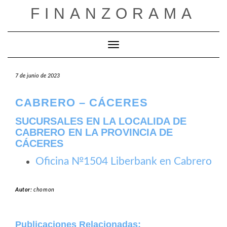
Saltar
FINANZORAMA
al
contenido
Cambiar modo de navegación
7 de junio de 2023
CABRERO – CÁCERES
SUCURSALES EN LA LOCALIDA DE
CABRERO EN LA PROVINCIA DE
CÁCERES
Oficina №1504 Liberbank en Cabrero
Autor:
chomon
Publicaciones Relacionadas: