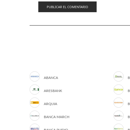
ABANCA
B
ARESBANK
B
ARQUIA
B
BANCA MARCH
B