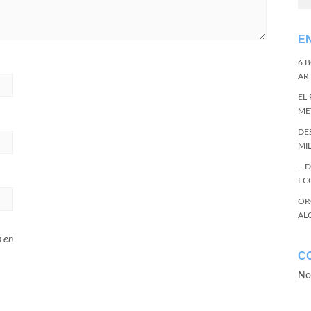
E
6 
ART
EL
ME
DE
MI
– 
EC
OR
AL
b en
C
No