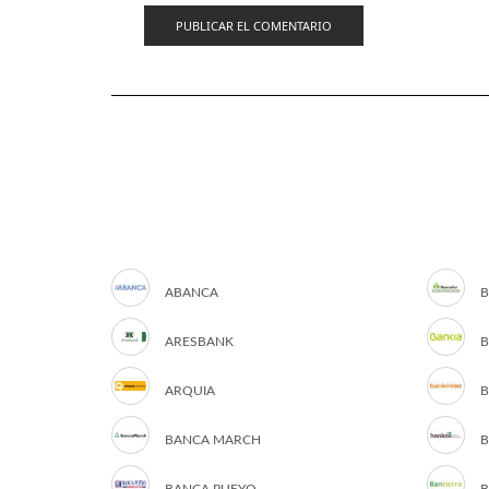
ABANCA
B
ARESBANK
B
ARQUIA
B
BANCA MARCH
B