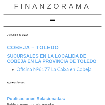
Saltar
FINANZORAMA
al
contenido
Cambiar modo de navegación
7 de junio de 2023
COBEJA – TOLEDO
SUCURSALES EN LA LOCALIDA DE
COBEJA EN LA PROVINCIA DE TOLEDO
Oficina №6177 La Caixa en Cobeja
Autor:
chomon
Publicaciones Relacionadas:
Publicaciones no relacionadas.