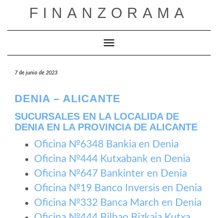
Saltar
FINANZORAMA
al
contenido
Cambiar modo de navegación
7 de junio de 2023
DENIA – ALICANTE
SUCURSALES EN LA LOCALIDA DE
DENIA EN LA PROVINCIA DE ALICANTE
Oficina №6348 Bankia en Denia
Oficina №444 Kutxabank en Denia
Oficina №647 Bankinter en Denia
Oficina №19 Banco Inversis en Denia
Oficina №332 Banca March en Denia
Oficina №444 Bilbao Bizkaia Kutxa