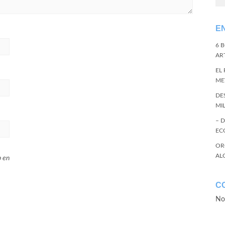
E
6 
ART
EL
ME
DE
MI
– 
EC
OR
AL
b en
C
No