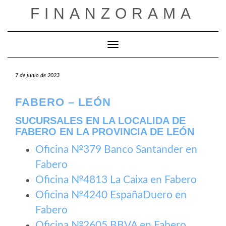
Saltar
FINANZORAMA
al
contenido
Cambiar modo de navegación
7 de junio de 2023
FABERO – LEÓN
SUCURSALES EN LA LOCALIDA DE
FABERO EN LA PROVINCIA DE LEÓN
Oficina №379 Banco Santander en
Fabero
Oficina №4813 La Caixa en Fabero
Oficina №4240 EspañaDuero en
Fabero
Oficina №2605 BBVA en Fabero