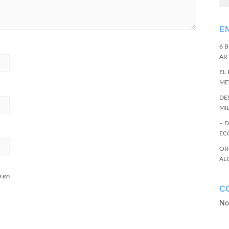
E
6 
ART
EL
ME
DE
MI
– 
EC
OR
AL
b en
C
No