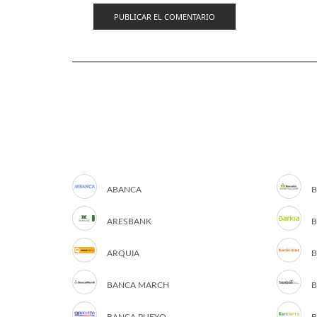
ABANCA
B
ARESBANK
B
ARQUIA
B
BANCA MARCH
B