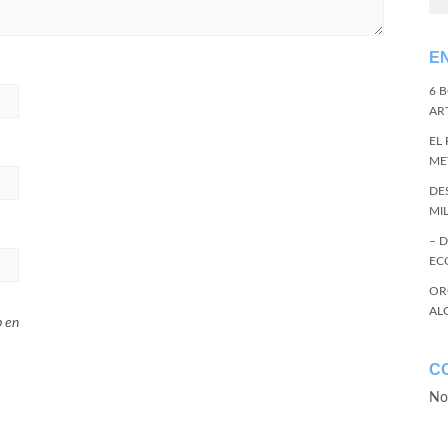
E
6 
ART
EL
ME
DE
MI
– 
EC
OR
AL
b en
C
No