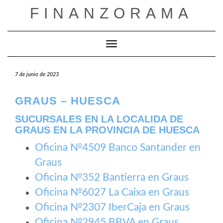
Saltar
FINANZORAMA
al
contenido
Cambiar modo de navegación
7 de junio de 2023
GRAUS – HUESCA
SUCURSALES EN LA LOCALIDA DE
GRAUS EN LA PROVINCIA DE HUESCA
Oficina №4509 Banco Santander en
Graus
Oficina №352 Bantierra en Graus
Oficina №6027 La Caixa en Graus
Oficina №2307 IberCaja en Graus
Oficina №2945 BBVA en Graus