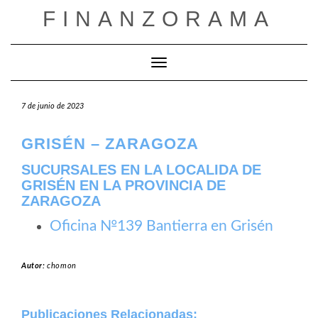
Saltar
FINANZORAMA
al
contenido
Cambiar modo de navegación
7 de junio de 2023
GRISÉN – ZARAGOZA
SUCURSALES EN LA LOCALIDA DE
GRISÉN EN LA PROVINCIA DE
ZARAGOZA
Oficina №139 Bantierra en Grisén
Autor:
chomon
Publicaciones Relacionadas: