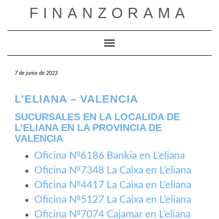
Saltar
FINANZORAMA
al
contenido
Cambiar modo de navegación
7 de junio de 2023
L’ELIANA – VALENCIA
SUCURSALES EN LA LOCALIDA DE
L'ELIANA EN LA PROVINCIA DE
VALENCIA
Oficina №6186 Bankia en L’eliana
Oficina №7348 La Caixa en L’eliana
Oficina №4417 La Caixa en L’eliana
Oficina №5127 La Caixa en L’eliana
Oficina №7074 Cajamar en L’eliana