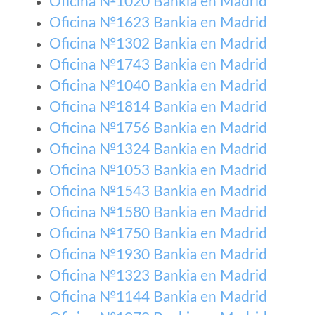
Oficina №1020 Bankia en Madrid
Oficina №1623 Bankia en Madrid
Oficina №1302 Bankia en Madrid
Oficina №1743 Bankia en Madrid
Oficina №1040 Bankia en Madrid
Oficina №1814 Bankia en Madrid
Oficina №1756 Bankia en Madrid
Oficina №1324 Bankia en Madrid
Oficina №1053 Bankia en Madrid
Oficina №1543 Bankia en Madrid
Oficina №1580 Bankia en Madrid
Oficina №1750 Bankia en Madrid
Oficina №1930 Bankia en Madrid
Oficina №1323 Bankia en Madrid
Oficina №1144 Bankia en Madrid