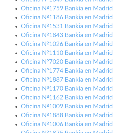
Oficina №1759 Bankia en Madrid
Oficina №1186 Bankia en Madrid
Oficina №1531 Bankia en Madrid
Oficina №1843 Bankia en Madrid
Oficina №1026 Bankia en Madrid
Oficina №1110 Bankia en Madrid
Oficina №7020 Bankia en Madrid
Oficina №1774 Bankia en Madrid
Oficina №1887 Bankia en Madrid
Oficina №1170 Bankia en Madrid
Oficina №1162 Bankia en Madrid
Oficina №1009 Bankia en Madrid
Oficina №1888 Bankia en Madrid
Oficina №1006 Bankia en Madrid