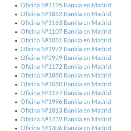
Oficina №1195 Bankia en Madrid
Oficina №1852 Bankia en Madrid
Oficina №1163 Bankia en Madrid
Oficina №1107 Bankia en Madrid
Oficina №1081 Bankia en Madrid
Oficina №1972 Bankia en Madrid
Oficina №2929 Bankia en Madrid
Oficina №1172 Bankia en Madrid
Oficina №1880 Bankia en Madrid
Oficina №1080 Bankia en Madrid
Oficina №1197 Bankia en Madrid
Oficina №1996 Bankia en Madrid
Oficina №1813 Bankia en Madrid
Oficina №1739 Bankia en Madrid
Oficina №1306 Bankia en Madrid