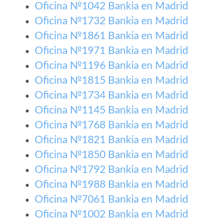
Oficina №1042 Bankia en Madrid
Oficina №1732 Bankia en Madrid
Oficina №1861 Bankia en Madrid
Oficina №1971 Bankia en Madrid
Oficina №1196 Bankia en Madrid
Oficina №1815 Bankia en Madrid
Oficina №1734 Bankia en Madrid
Oficina №1145 Bankia en Madrid
Oficina №1768 Bankia en Madrid
Oficina №1821 Bankia en Madrid
Oficina №1850 Bankia en Madrid
Oficina №1792 Bankia en Madrid
Oficina №1988 Bankia en Madrid
Oficina №7061 Bankia en Madrid
Oficina №1002 Bankia en Madrid