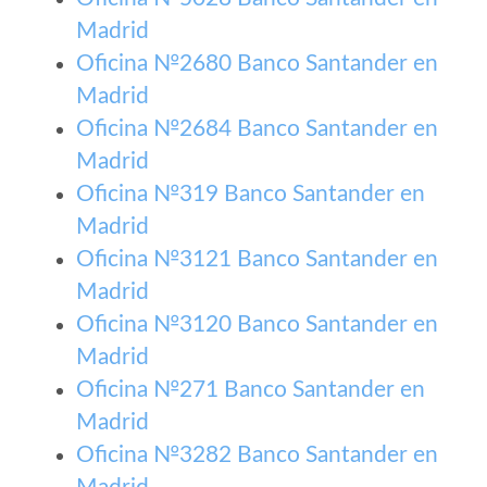
Madrid
Oficina №2680 Banco Santander en
Madrid
Oficina №2684 Banco Santander en
Madrid
Oficina №319 Banco Santander en
Madrid
Oficina №3121 Banco Santander en
Madrid
Oficina №3120 Banco Santander en
Madrid
Oficina №271 Banco Santander en
Madrid
Oficina №3282 Banco Santander en