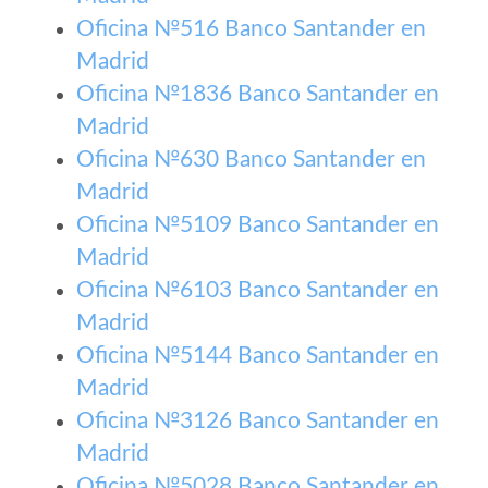
Oficina №516 Banco Santander en
Madrid
Oficina №1836 Banco Santander en
Madrid
Oficina №630 Banco Santander en
Madrid
Oficina №5109 Banco Santander en
Madrid
Oficina №6103 Banco Santander en
Madrid
Oficina №5144 Banco Santander en
Madrid
Oficina №3126 Banco Santander en
Madrid
Oficina №5028 Banco Santander en