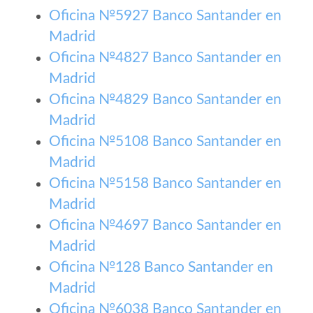
Oficina №5927 Banco Santander en
Madrid
Oficina №4827 Banco Santander en
Madrid
Oficina №4829 Banco Santander en
Madrid
Oficina №5108 Banco Santander en
Madrid
Oficina №5158 Banco Santander en
Madrid
Oficina №4697 Banco Santander en
Madrid
Oficina №128 Banco Santander en
Madrid
Oficina №6038 Banco Santander en