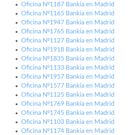
Oficina №1187 Bankia en Madrid
Oficina №1165 Bankia en Madrid
Oficina №1947 Bankia en Madrid
Oficina №1765 Bankia en Madrid
Oficina №1127 Bankia en Madrid
Oficina №1918 Bankia en Madrid
Oficina №1835 Bankia en Madrid
Oficina №1133 Bankia en Madrid
Oficina №1957 Bankia en Madrid
Oficina №1577 Bankia en Madrid
Oficina №1125 Bankia en Madrid
Oficina №1769 Bankia en Madrid
Oficina №1745 Bankia en Madrid
Oficina №1103 Bankia en Madrid
Oficina №1174 Bankia en Madrid