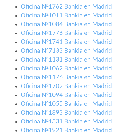
Oficina №1762 Bankia en Madrid
Oficina №1011 Bankia en Madrid
Oficina №1084 Bankia en Madrid
Oficina №1776 Bankia en Madrid
Oficina №1741 Bankia en Madrid
Oficina №7133 Bankia en Madrid
Oficina №1131 Bankia en Madrid
Oficina №1062 Bankia en Madrid
Oficina №1176 Bankia en Madrid
Oficina №1702 Bankia en Madrid
Oficina №1094 Bankia en Madrid
Oficina №1055 Bankia en Madrid
Oficina №1893 Bankia en Madrid
Oficina №1331 Bankia en Madrid
Oficina №1921 Bankia en Madrid