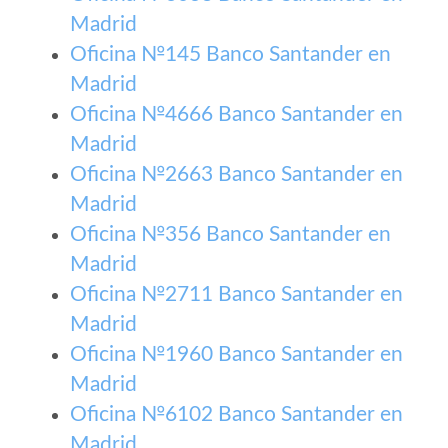
Madrid
Oficina №145 Banco Santander en
Madrid
Oficina №4666 Banco Santander en
Madrid
Oficina №2663 Banco Santander en
Madrid
Oficina №356 Banco Santander en
Madrid
Oficina №2711 Banco Santander en
Madrid
Oficina №1960 Banco Santander en
Madrid
Oficina №6102 Banco Santander en
Madrid