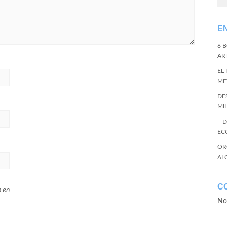
E
6 
ART
EL
ME
DE
MI
– 
EC
OR
AL
C
b en
No