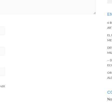
E
6 
ART
EL
ME
DE
MI
– 
EC
OR
AL
b en
C
No