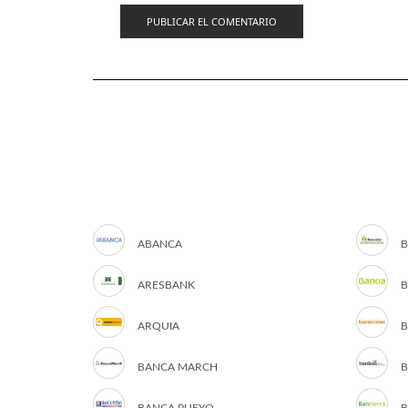
ABANCA
B
ARESBANK
B
ARQUIA
B
BANCA MARCH
B