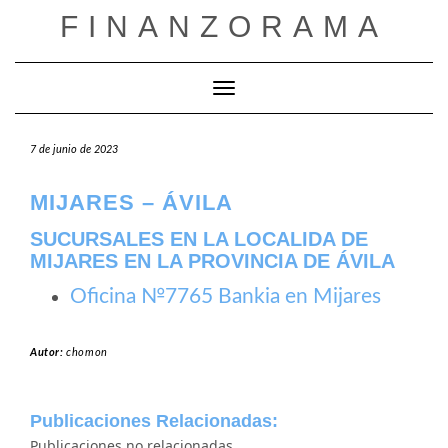
Saltar
FINANZORAMA
al
contenido
Cambiar modo de navegación
7 de junio de 2023
MIJARES – ÁVILA
SUCURSALES EN LA LOCALIDA DE
MIJARES EN LA PROVINCIA DE ÁVILA
Oficina №7765 Bankia en Mijares
Autor:
chomon
Publicaciones Relacionadas:
Publicaciones no relacionadas.