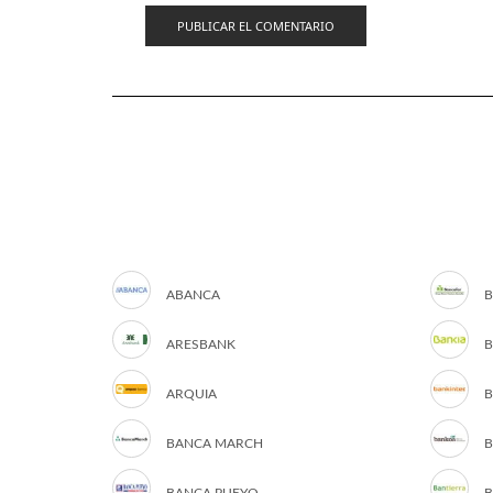
ABANCA
B
ARESBANK
B
ARQUIA
B
BANCA MARCH
B