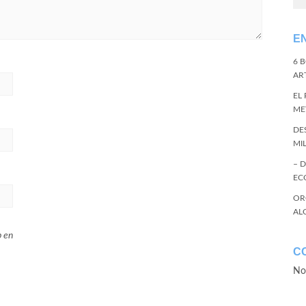
E
6 
ART
EL
ME
DE
MI
– 
EC
OR
AL
b en
C
No