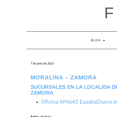
Saltar
al
contenido
BLOG
7 de junio de 2023
MORALINA – ZAMORA
SUCURSALES EN LA LOCALIDA DE
ZAMORA
Oficina №4642 EspañaDuero e
Autor:
chomon