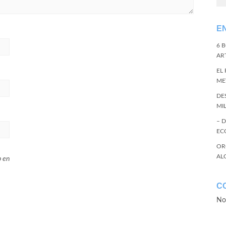
E
6 
ART
EL
ME
DE
MI
– 
EC
OR
AL
b en
C
No