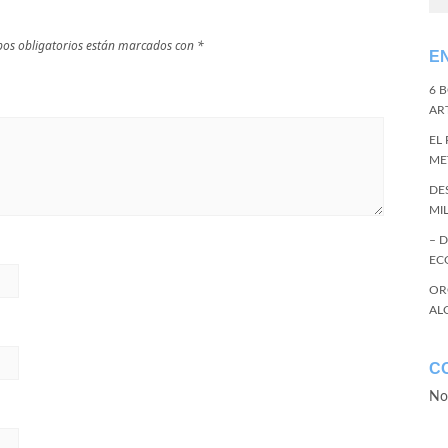
os obligatorios están marcados con
*
E
6 
ART
EL
ME
DE
MI
– 
EC
OR
AL
C
No