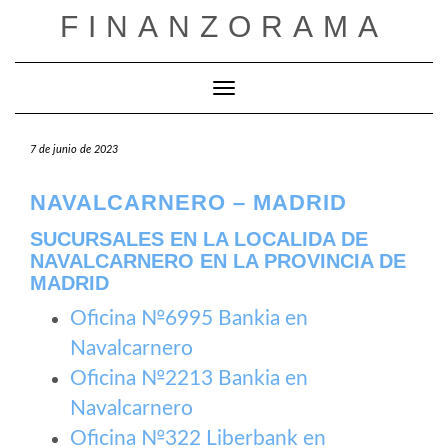
Saltar
FINANZORAMA
al
contenido
Cambiar modo de navegación
7 de junio de 2023
NAVALCARNERO – MADRID
SUCURSALES EN LA LOCALIDA DE
NAVALCARNERO EN LA PROVINCIA DE
MADRID
Oficina №6995 Bankia en
Navalcarnero
Oficina №2213 Bankia en
Navalcarnero
Oficina №322 Liberbank en