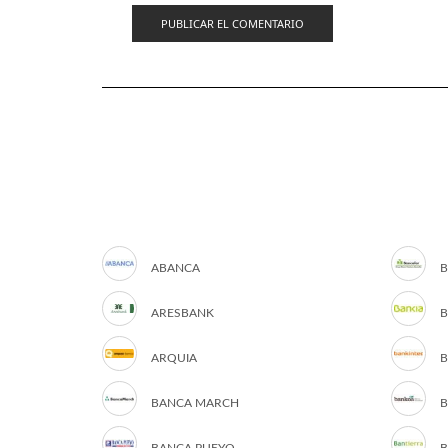
ABANCA
B
ARESBANK
B
ARQUIA
B
BANCA MARCH
B