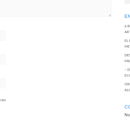
E
6 
ART
EL
ME
DE
MI
– 
EC
OR
AL
b en
C
No