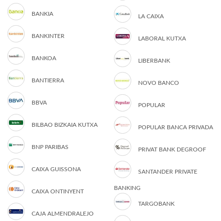
BANKIA
LA CAIXA
BANKINTER
LABORAL KUTXA
BANKOA
LIBERBANK
BANTIERRA
NOVO BANCO
BBVA
POPULAR
BILBAO BIZKAIA KUTXA
POPULAR BANCA PRIVADA
BNP PARIBAS
PRIVAT BANK DEGROOF
CAIXA GUISSONA
SANTANDER PRIVATE
BANKING
CAIXA ONTINYENT
TARGOBANK
CAJA ALMENDRALEJO