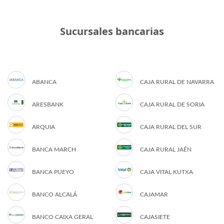
Sucursales bancarias
ABANCA
CAJA RURAL DE NAVARRA
ARESBANK
CAJA RURAL DE SORIA
ARQUIA
CAJA RURAL DEL SUR
BANCA MARCH
CAJA RURAL JAÉN
BANCA PUEYO
CAJA VITAL KUTXA
BANCO ALCALÁ
CAJAMAR
BANCO CAIXA GERAL
CAJASIETE