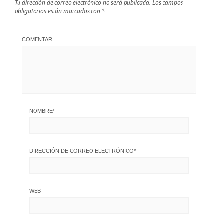
Tu dirección de correo electrónico no será publicada.
Los campos
obligatorios están marcados con
*
COMENTAR
NOMBRE
*
DIRECCIÓN DE CORREO ELECTRÓNICO
*
WEB