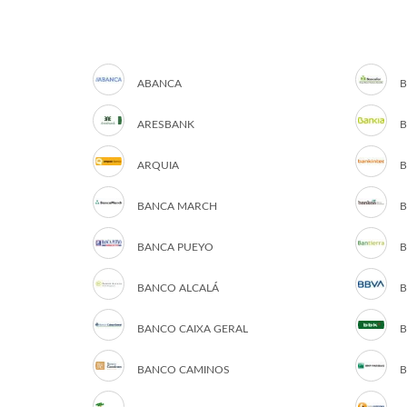
ABANCA
B
ARESBANK
B
ARQUIA
B
BANCA MARCH
B
BANCA PUEYO
B
BANCO ALCALÁ
B
BANCO CAIXA GERAL
B
BANCO CAMINOS
B