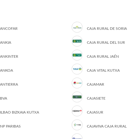
ANCOFAR
CAJA RURAL DE SORIA
ANKIA
CAJA RURAL DEL SUR
ANKINTER
CAJA RURAL JAÉN
ANKOA
CAJA VITAL KUTXA
ANTIERRA
CAJAMAR
BVA
CAJASIETE
ILBAO BIZKAIA KUTXA
CAJASUR
NP PARIBAS
CAJAVIVA CAJA RURAL