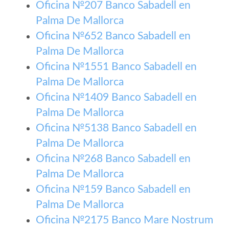
Oficina №207 Banco Sabadell en
Palma De Mallorca
Oficina №652 Banco Sabadell en
Palma De Mallorca
Oficina №1551 Banco Sabadell en
Palma De Mallorca
Oficina №1409 Banco Sabadell en
Palma De Mallorca
Oficina №5138 Banco Sabadell en
Palma De Mallorca
Oficina №268 Banco Sabadell en
Palma De Mallorca
Oficina №159 Banco Sabadell en
Palma De Mallorca
Oficina №2175 Banco Mare Nostrum