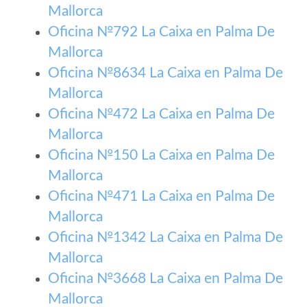
Mallorca
Oficina №792 La Caixa en Palma De
Mallorca
Oficina №8634 La Caixa en Palma De
Mallorca
Oficina №472 La Caixa en Palma De
Mallorca
Oficina №150 La Caixa en Palma De
Mallorca
Oficina №471 La Caixa en Palma De
Mallorca
Oficina №1342 La Caixa en Palma De
Mallorca
Oficina №3668 La Caixa en Palma De
Mallorca