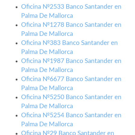
Oficina №2533 Banco Santander en
Palma De Mallorca
Oficina №1278 Banco Santander en
Palma De Mallorca
Oficina №383 Banco Santander en
Palma De Mallorca
Oficina №1987 Banco Santander en
Palma De Mallorca
Oficina №6677 Banco Santander en
Palma De Mallorca
Oficina №5250 Banco Santander en
Palma De Mallorca
Oficina №5254 Banco Santander en
Palma De Mallorca
Oficina №29 Banco Santander en