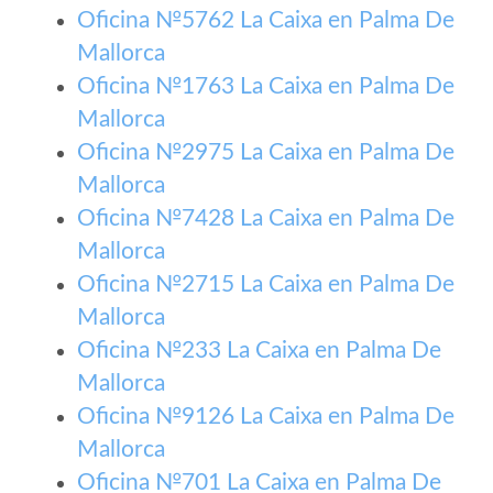
Oficina №5762 La Caixa en Palma De
Mallorca
Oficina №1763 La Caixa en Palma De
Mallorca
Oficina №2975 La Caixa en Palma De
Mallorca
Oficina №7428 La Caixa en Palma De
Mallorca
Oficina №2715 La Caixa en Palma De
Mallorca
Oficina №233 La Caixa en Palma De
Mallorca
Oficina №9126 La Caixa en Palma De
Mallorca
Oficina №701 La Caixa en Palma De