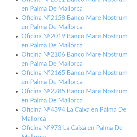
en Palma De Mallorca
Oficina №2158 Banco Mare Nostrum
en Palma De Mallorca
Oficina №2019 Banco Mare Nostrum
en Palma De Mallorca
Oficina №2106 Banco Mare Nostrum
en Palma De Mallorca
Oficina №2165 Banco Mare Nostrum
en Palma De Mallorca
Oficina №2285 Banco Mare Nostrum
en Palma De Mallorca
Oficina №4394 La Caixa en Palma De
Mallorca
Oficina №973 La Caixa en Palma De