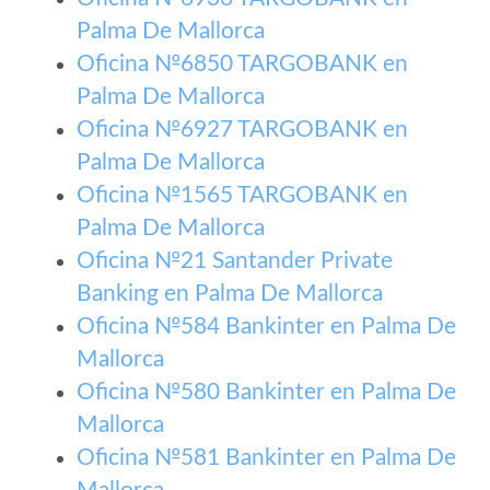
Palma De Mallorca
Oficina №6850 TARGOBANK en
Palma De Mallorca
Oficina №6927 TARGOBANK en
Palma De Mallorca
Oficina №1565 TARGOBANK en
Palma De Mallorca
Oficina №21 Santander Private
Banking en Palma De Mallorca
Oficina №584 Bankinter en Palma De
Mallorca
Oficina №580 Bankinter en Palma De
Mallorca
Oficina №581 Bankinter en Palma De