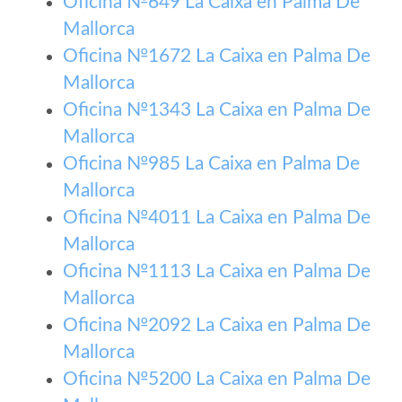
Oficina №649 La Caixa en Palma De
Mallorca
Oficina №1672 La Caixa en Palma De
Mallorca
Oficina №1343 La Caixa en Palma De
Mallorca
Oficina №985 La Caixa en Palma De
Mallorca
Oficina №4011 La Caixa en Palma De
Mallorca
Oficina №1113 La Caixa en Palma De
Mallorca
Oficina №2092 La Caixa en Palma De
Mallorca
Oficina №5200 La Caixa en Palma De