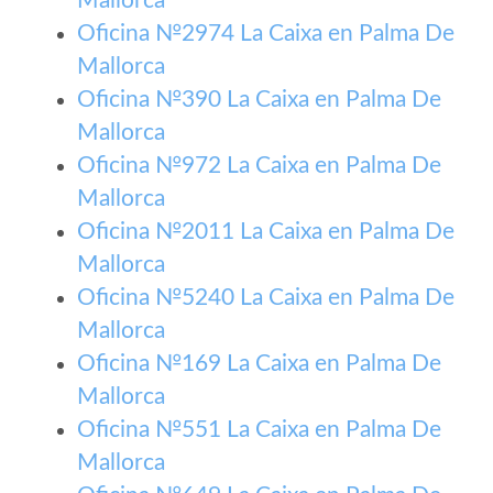
Mallorca
Oficina №2974 La Caixa en Palma De
Mallorca
Oficina №390 La Caixa en Palma De
Mallorca
Oficina №972 La Caixa en Palma De
Mallorca
Oficina №2011 La Caixa en Palma De
Mallorca
Oficina №5240 La Caixa en Palma De
Mallorca
Oficina №169 La Caixa en Palma De
Mallorca
Oficina №551 La Caixa en Palma De
Mallorca