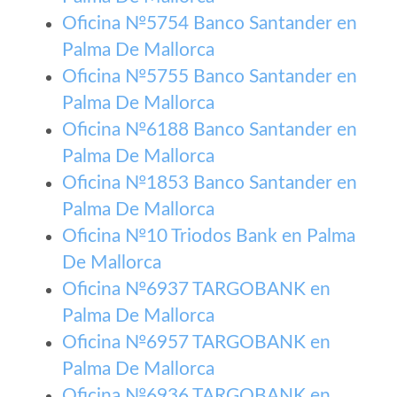
Oficina №5754 Banco Santander en
Palma De Mallorca
Oficina №5755 Banco Santander en
Palma De Mallorca
Oficina №6188 Banco Santander en
Palma De Mallorca
Oficina №1853 Banco Santander en
Palma De Mallorca
Oficina №10 Triodos Bank en Palma
De Mallorca
Oficina №6937 TARGOBANK en
Palma De Mallorca
Oficina №6957 TARGOBANK en
Palma De Mallorca
Oficina №6936 TARGOBANK en