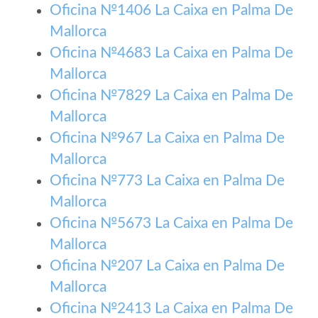
Oficina №1406 La Caixa en Palma De
Mallorca
Oficina №4683 La Caixa en Palma De
Mallorca
Oficina №7829 La Caixa en Palma De
Mallorca
Oficina №967 La Caixa en Palma De
Mallorca
Oficina №773 La Caixa en Palma De
Mallorca
Oficina №5673 La Caixa en Palma De
Mallorca
Oficina №207 La Caixa en Palma De
Mallorca
Oficina №2413 La Caixa en Palma De