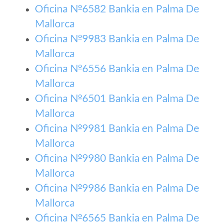
Oficina №6582 Bankia en Palma De
Mallorca
Oficina №9983 Bankia en Palma De
Mallorca
Oficina №6556 Bankia en Palma De
Mallorca
Oficina №6501 Bankia en Palma De
Mallorca
Oficina №9981 Bankia en Palma De
Mallorca
Oficina №9980 Bankia en Palma De
Mallorca
Oficina №9986 Bankia en Palma De
Mallorca
Oficina №6565 Bankia en Palma De