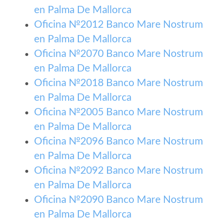
en Palma De Mallorca
Oficina №2012 Banco Mare Nostrum
en Palma De Mallorca
Oficina №2070 Banco Mare Nostrum
en Palma De Mallorca
Oficina №2018 Banco Mare Nostrum
en Palma De Mallorca
Oficina №2005 Banco Mare Nostrum
en Palma De Mallorca
Oficina №2096 Banco Mare Nostrum
en Palma De Mallorca
Oficina №2092 Banco Mare Nostrum
en Palma De Mallorca
Oficina №2090 Banco Mare Nostrum
en Palma De Mallorca