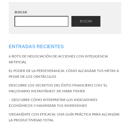
BUSCAR
BUSCAR
ENTRADAS RECIENTES
6 BOTS DE NEGOCIACIÓN DE ACCIONES CON INTELIGENCIA
ARTIFICIAL
EL PODER DE LA PERSEVERANCIA: CÓMO ALCANZAR TUS METAS A
PESAR DE LOS OBSTÁCULOS
DESCUBRE LOS SECRETOS DEL ÉXITO FINANCIERO CON ‘EL
MILLONARIO INSTANTÁNEO’ DE MARK FISHER
– DESCUBRE CÓMO INTERPRETAR LOS INDICADORES
ECONÓMICOS Y MAXIMIZAR TUS INVERSIONES
ORGANÍZATE CON EFICACIA: UNA GUÍA PRÁCTICA PARA ALCANZAR
LA PRODUCTIVIDAD TOTAL