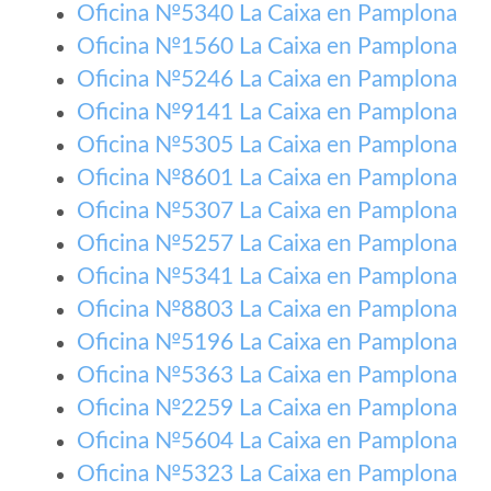
Oficina №5340 La Caixa en Pamplona
Oficina №1560 La Caixa en Pamplona
Oficina №5246 La Caixa en Pamplona
Oficina №9141 La Caixa en Pamplona
Oficina №5305 La Caixa en Pamplona
Oficina №8601 La Caixa en Pamplona
Oficina №5307 La Caixa en Pamplona
Oficina №5257 La Caixa en Pamplona
Oficina №5341 La Caixa en Pamplona
Oficina №8803 La Caixa en Pamplona
Oficina №5196 La Caixa en Pamplona
Oficina №5363 La Caixa en Pamplona
Oficina №2259 La Caixa en Pamplona
Oficina №5604 La Caixa en Pamplona
Oficina №5323 La Caixa en Pamplona