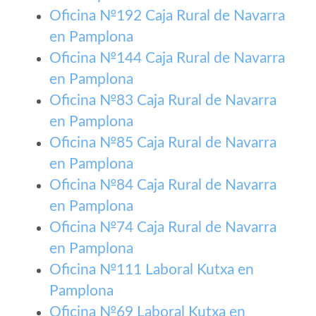
Oficina №192 Caja Rural de Navarra
en Pamplona
Oficina №144 Caja Rural de Navarra
en Pamplona
Oficina №83 Caja Rural de Navarra
en Pamplona
Oficina №85 Caja Rural de Navarra
en Pamplona
Oficina №84 Caja Rural de Navarra
en Pamplona
Oficina №74 Caja Rural de Navarra
en Pamplona
Oficina №111 Laboral Kutxa en
Pamplona
Oficina №69 Laboral Kutxa en