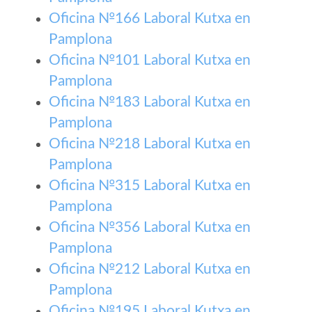
Oficina №166 Laboral Kutxa en
Pamplona
Oficina №101 Laboral Kutxa en
Pamplona
Oficina №183 Laboral Kutxa en
Pamplona
Oficina №218 Laboral Kutxa en
Pamplona
Oficina №315 Laboral Kutxa en
Pamplona
Oficina №356 Laboral Kutxa en
Pamplona
Oficina №212 Laboral Kutxa en
Pamplona
Oficina №195 Laboral Kutxa en