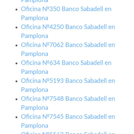
Pamplona
Oficina №350 Banco Sabadell en
Pamplona
Oficina №4250 Banco Sabadell en
Pamplona
Oficina №7062 Banco Sabadell en
Pamplona
Oficina №634 Banco Sabadell en
Pamplona
Oficina №5193 Banco Sabadell en
Pamplona
Oficina №7548 Banco Sabadell en
Pamplona
Oficina №7545 Banco Sabadell en
Pamplona