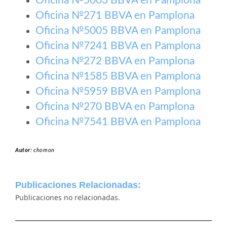
Oficina №5003 BBVA en Pamplona
Oficina №271 BBVA en Pamplona
Oficina №5005 BBVA en Pamplona
Oficina №7241 BBVA en Pamplona
Oficina №272 BBVA en Pamplona
Oficina №1585 BBVA en Pamplona
Oficina №5959 BBVA en Pamplona
Oficina №270 BBVA en Pamplona
Oficina №7541 BBVA en Pamplona
Autor:
chomon
Publicaciones Relacionadas:
Publicaciones no relacionadas.