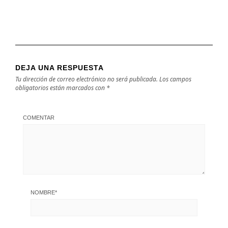
DEJA UNA RESPUESTA
Tu dirección de correo electrónico no será publicada.
Los campos
obligatorios están marcados con
*
COMENTAR
NOMBRE
*