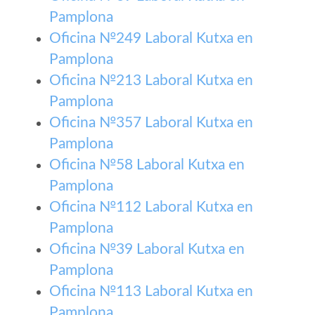
Pamplona
Oficina №249 Laboral Kutxa en
Pamplona
Oficina №213 Laboral Kutxa en
Pamplona
Oficina №357 Laboral Kutxa en
Pamplona
Oficina №58 Laboral Kutxa en
Pamplona
Oficina №112 Laboral Kutxa en
Pamplona
Oficina №39 Laboral Kutxa en
Pamplona
Oficina №113 Laboral Kutxa en
Pamplona