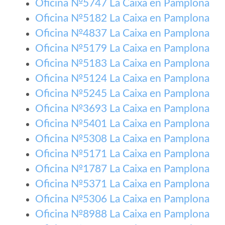
Oficina №5747 La Caixa en Pamplona
Oficina №5182 La Caixa en Pamplona
Oficina №4837 La Caixa en Pamplona
Oficina №5179 La Caixa en Pamplona
Oficina №5183 La Caixa en Pamplona
Oficina №5124 La Caixa en Pamplona
Oficina №5245 La Caixa en Pamplona
Oficina №3693 La Caixa en Pamplona
Oficina №5401 La Caixa en Pamplona
Oficina №5308 La Caixa en Pamplona
Oficina №5171 La Caixa en Pamplona
Oficina №1787 La Caixa en Pamplona
Oficina №5371 La Caixa en Pamplona
Oficina №5306 La Caixa en Pamplona
Oficina №8988 La Caixa en Pamplona