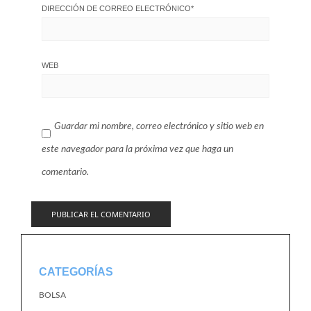
DIRECCIÓN DE CORREO ELECTRÓNICO
*
WEB
Guardar mi nombre, correo electrónico y sitio web en
este navegador para la próxima vez que haga un
comentario.
CATEGORÍAS
BOLSA