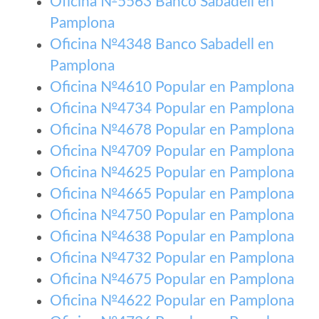
Oficina №5563 Banco Sabadell en
Pamplona
Oficina №4348 Banco Sabadell en
Pamplona
Oficina №4610 Popular en Pamplona
Oficina №4734 Popular en Pamplona
Oficina №4678 Popular en Pamplona
Oficina №4709 Popular en Pamplona
Oficina №4625 Popular en Pamplona
Oficina №4665 Popular en Pamplona
Oficina №4750 Popular en Pamplona
Oficina №4638 Popular en Pamplona
Oficina №4732 Popular en Pamplona
Oficina №4675 Popular en Pamplona
Oficina №4622 Popular en Pamplona