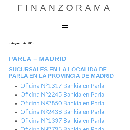
Saltar
FINANZORAMA
al
contenido
Cambiar modo de navegación
7 de junio de 2023
PARLA – MADRID
SUCURSALES EN LA LOCALIDA DE
PARLA EN LA PROVINCIA DE MADRID
Oficina №1317 Bankia en Parla
Oficina №2245 Bankia en Parla
Oficina №2850 Bankia en Parla
Oficina №2438 Bankia en Parla
Oficina №1337 Bankia en Parla
Oficina №2795 Bankia en Parla