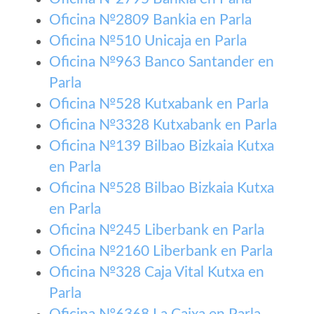
Oficina №2809 Bankia en Parla
Oficina №510 Unicaja en Parla
Oficina №963 Banco Santander en
Parla
Oficina №528 Kutxabank en Parla
Oficina №3328 Kutxabank en Parla
Oficina №139 Bilbao Bizkaia Kutxa
en Parla
Oficina №528 Bilbao Bizkaia Kutxa
en Parla
Oficina №245 Liberbank en Parla
Oficina №2160 Liberbank en Parla
Oficina №328 Caja Vital Kutxa en
Parla