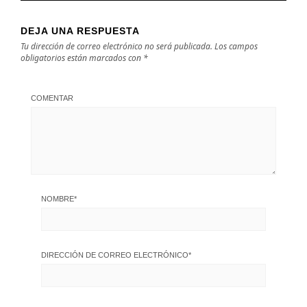
DEJA UNA RESPUESTA
Tu dirección de correo electrónico no será publicada.
Los campos
obligatorios están marcados con
*
COMENTAR
NOMBRE
*
DIRECCIÓN DE CORREO ELECTRÓNICO
*