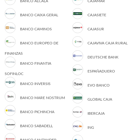
BANCO ALCALÁ
CAJAMAR
BANCO CAIXA GERAL
CAJASIETE
BANCO CAMINOS
CAJASUR
BANCO EUROPEO DE
CAJAVIVA CAJA RURAL
FINANZAS
DEUTSCHE BANK
BANCO FINANTIA
ESPAÑADUERO
SOFINLOC
BANCO INVERSIS
EVO BANCO
BANCO MARE NOSTRUM
GLOBAL CAJA
BANCO PICHINCHA
IBERCAJA
BANCO SABADELL
ING