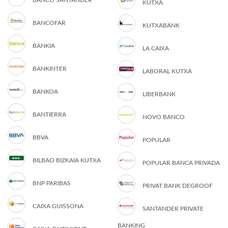
BANCO SANTANDER
KUTXA
BANCOFAR
KUTXABANK
BANKIA
LA CAIXA
BANKINTER
LABORAL KUTXA
BANKOA
LIBERBANK
BANTIERRA
NOVO BANCO
BBVA
POPULAR
BILBAO BIZKAIA KUTXA
POPULAR BANCA PRIVADA
BNP PARIBAS
PRIVAT BANK DEGROOF
CAIXA GUISSONA
SANTANDER PRIVATE
BANKING