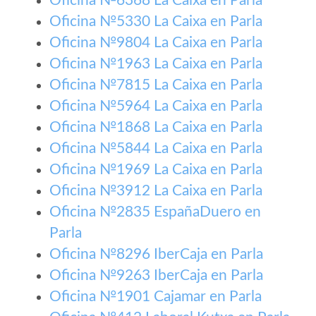
Oficina №6368 La Caixa en Parla
Oficina №5330 La Caixa en Parla
Oficina №9804 La Caixa en Parla
Oficina №1963 La Caixa en Parla
Oficina №7815 La Caixa en Parla
Oficina №5964 La Caixa en Parla
Oficina №1868 La Caixa en Parla
Oficina №5844 La Caixa en Parla
Oficina №1969 La Caixa en Parla
Oficina №3912 La Caixa en Parla
Oficina №2835 EspañaDuero en
Parla
Oficina №8296 IberCaja en Parla
Oficina №9263 IberCaja en Parla
Oficina №1901 Cajamar en Parla