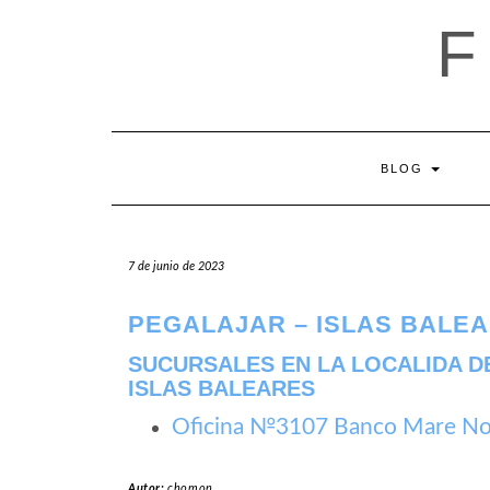
Saltar
al
contenido
BLOG
7 de junio de 2023
PEGALAJAR – ISLAS BALE
SUCURSALES EN LA LOCALIDA D
ISLAS BALEARES
Oficina №3107 Banco Mare Nos
Autor:
chomon