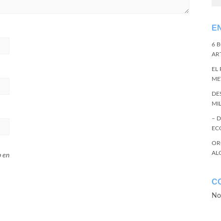
E
6 
ART
EL
ME
DE
MI
– 
EC
OR
AL
b en
C
No