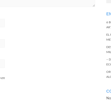
E
6 
ART
EL
ME
DE
MI
– 
EC
OR
AL
b en
C
No