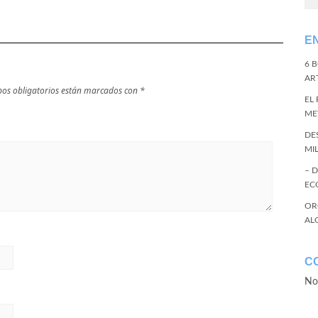
E
6 
ART
os obligatorios están marcados con
*
EL
ME
DE
MI
– 
EC
OR
AL
C
No