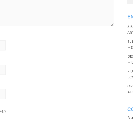
E
6 
ART
EL
ME
DE
MI
– 
EC
OR
AL
C
b en
No