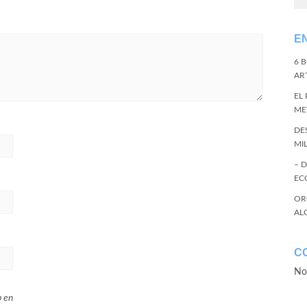
E
6 
ART
EL
ME
DE
MI
– 
EC
OR
AL
C
No
b en