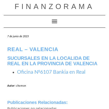
Saltar
FINANZORAMA
al
contenido
Cambiar modo de navegación
7 de junio de 2023
REAL – VALENCIA
SUCURSALES EN LA LOCALIDA DE
REAL EN LA PROVINCIA DE VALENCIA
Oficina №6107 Bankia en Real
Autor:
chomon
Publicaciones Relacionadas:
Publicaciones no relacionadas.