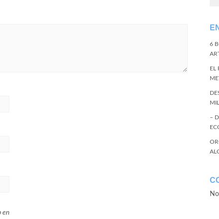
E
6 
ART
EL
ME
DE
MI
– 
EC
OR
AL
C
No
b en