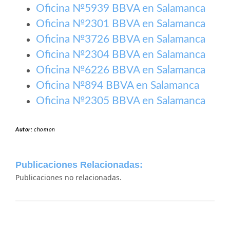
Oficina №5939 BBVA en Salamanca
Oficina №2301 BBVA en Salamanca
Oficina №3726 BBVA en Salamanca
Oficina №2304 BBVA en Salamanca
Oficina №6226 BBVA en Salamanca
Oficina №894 BBVA en Salamanca
Oficina №2305 BBVA en Salamanca
Autor:
chomon
Publicaciones Relacionadas:
Publicaciones no relacionadas.