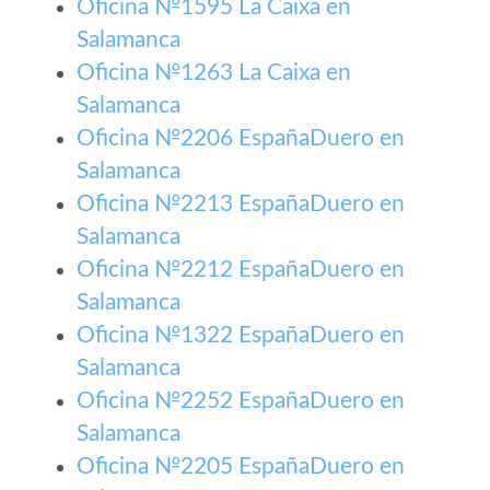
Oficina №1595 La Caixa en
Salamanca
Oficina №1263 La Caixa en
Salamanca
Oficina №2206 EspañaDuero en
Salamanca
Oficina №2213 EspañaDuero en
Salamanca
Oficina №2212 EspañaDuero en
Salamanca
Oficina №1322 EspañaDuero en
Salamanca
Oficina №2252 EspañaDuero en
Salamanca
Oficina №2205 EspañaDuero en