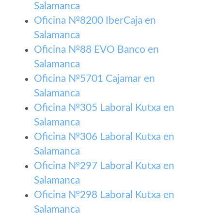
Salamanca
Oficina №8200 IberCaja en
Salamanca
Oficina №88 EVO Banco en
Salamanca
Oficina №5701 Cajamar en
Salamanca
Oficina №305 Laboral Kutxa en
Salamanca
Oficina №306 Laboral Kutxa en
Salamanca
Oficina №297 Laboral Kutxa en
Salamanca
Oficina №298 Laboral Kutxa en
Salamanca