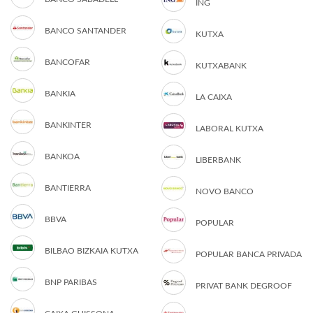
ING
BANCO SANTANDER
KUTXA
BANCOFAR
KUTXABANK
BANKIA
LA CAIXA
BANKINTER
LABORAL KUTXA
BANKOA
LIBERBANK
BANTIERRA
NOVO BANCO
BBVA
POPULAR
BILBAO BIZKAIA KUTXA
POPULAR BANCA PRIVADA
BNP PARIBAS
PRIVAT BANK DEGROOF